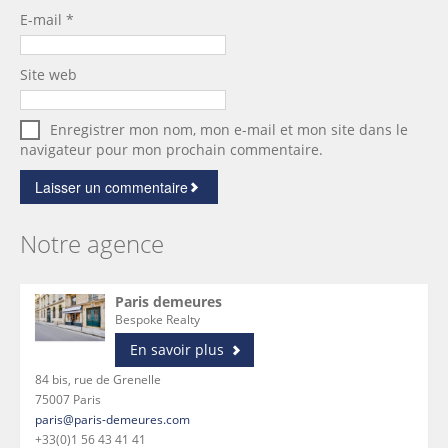
E-mail
*
Site web
Enregistrer mon nom, mon e-mail et mon site dans le
navigateur pour mon prochain commentaire.
Notre agence
Paris demeures
Bespoke Realty
En savoir plus
84 bis, rue de Grenelle
75007 Paris
paris@paris-demeures.com
+33(0)1 56 43 41 41