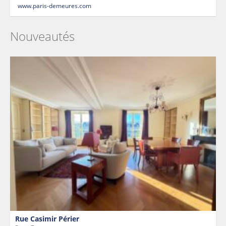
www.paris-demeures.com
Nouveautés
Rue Casimir Périer