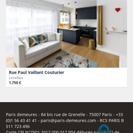
Rue Paul Vaillant Couturier
Levallois
1.750 €
Paris demeures
- 84 bis rue de Grenelle -
75007 Paris
- +33
(0)1 56 43 41 41 -
paris@paris-demeures.com
- RCS PARIS B
511 723 496
Carte CPI N°7501 2017 000 017 904 délivrée par la CCI de