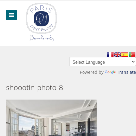
Powered by
Translate
shoootin-photo-8