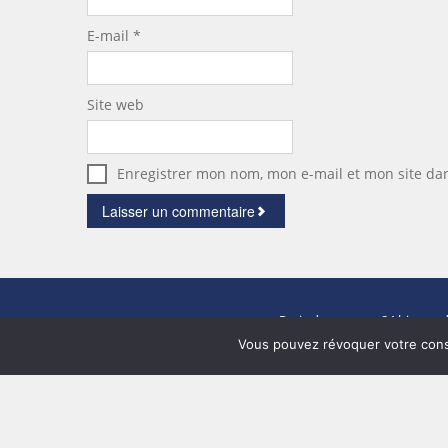
E-mail
*
Site web
Enregistrer mon nom, mon e-mail et mon site da
Paris demeures
- 84 bis rue 
Vous pouvez révoquer votre cons