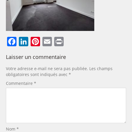
Facebook
LinkedIn
Pinterest
Email
Print
Laisser un commentaire
Votre adresse e-mail ne sera pas publiée.
Les champs
obligatoires sont indiqués avec
*
Commentaire
*
Nom
*