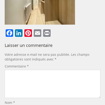
Facebook
LinkedIn
Pinterest
Email
Print
Laisser un commentaire
Votre adresse e-mail ne sera pas publiée.
Les champs
obligatoires sont indiqués avec
*
Commentaire
*
Nom
*