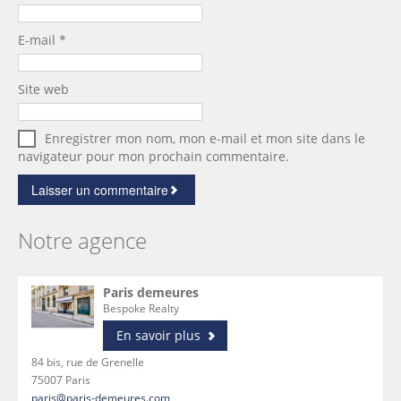
E-mail
*
Site web
Enregistrer mon nom, mon e-mail et mon site dans le
navigateur pour mon prochain commentaire.
Notre agence
Paris demeures
Bespoke Realty
En savoir plus
84 bis, rue de Grenelle
75007 Paris
paris@paris-demeures.com