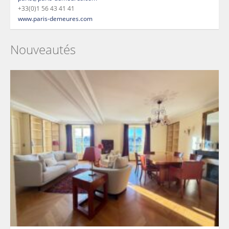
+33(0)1 56 43 41 41
www.paris-demeures.com
Nouveautés