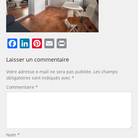
Facebook
LinkedIn
Pinterest
Email
Print
Laisser un commentaire
Votre adresse e-mail ne sera pas publiée.
Les champs
obligatoires sont indiqués avec
*
Commentaire
*
Nom
*