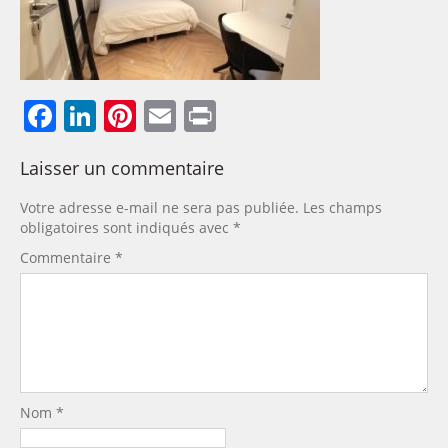
Facebook
LinkedIn
Pinterest
Email
Print
Laisser un commentaire
Votre adresse e-mail ne sera pas publiée.
Les champs
obligatoires sont indiqués avec
*
Commentaire
*
Nom
*