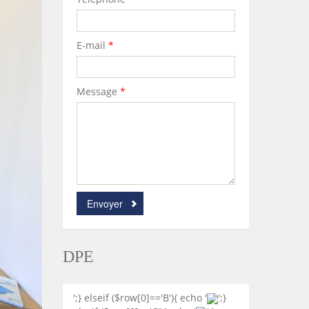
E-mail
*
Message
*
Envoyer
DPE
';} elseif ($row[0]=='B'){ echo '
';}