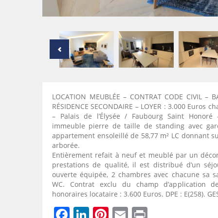
LOCATION MEUBLÉE – CONTRAT CODE CIVIL – B
RÉSIDENCE SECONDAIRE – LOYER : 3.000 Euros ch
– Palais de l’Élysée / Faubourg Saint Honoré
immeuble pierre de taille de standing avec gar
appartement ensoleillé de 58,77 m² LC donnant su
arborée.
Entièrement refait à neuf et meublé par un décor
prestations de qualité, il est distribué d’un séj
ouverte équipée, 2 chambres avec chacune sa sa
WC. Contrat exclu du champ d’application de
honoraires locataire : 3.600 Euros. DPE : E(258). GES
Facebook
LinkedIn
Pinterest
Email
Print