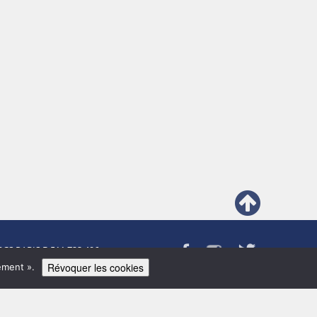
RCS PARIS B 511 723 496
Révoquer les cookies
ement ».