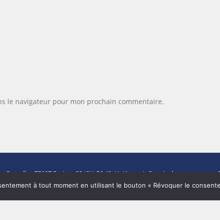
ns le navigateur pour mon prochain commentaire.
de Grenelle -
75007 Paris
- +33 (0)1 56 43 41 41 -
paris@paris-demeures.com
- 
Carte CPI N°7501 2017 000 017 904 délivrée par la CCI de Paris.
entement à tout moment en utilisant le bouton « Révoquer le consent