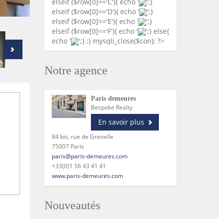
elseif ($row[0]=='C'){ echo '
';}
elseif ($row[0]=='D'){ echo '
';}
elseif ($row[0]=='E'){ echo '
';}
elseif ($row[0]=='F'){ echo '
';} else{
echo '
';} ;} mysqli_close($con); ?>
Notre agence
Paris demeures
Bespoke Realty
En savoir plus
84 bis, rue de Grenelle
75007 Paris
paris@paris-demeures.com
+33(0)1 56 43 41 41
www.paris-demeures.com
Nouveautés