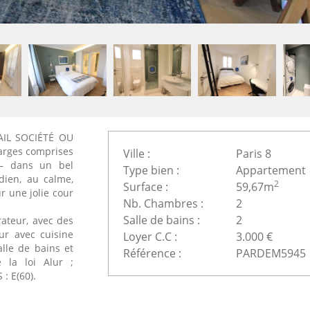
AIL SOCIÉTÉ OU
arges comprises
Ville :
Paris 8
 – dans un bel
Type bien :
Appartement
dien, au calme,
2
Surface :
59,67m
r une jolie cour
Nb. Chambres :
2
Salle de bains :
2
ateur, avec des
our avec cuisine
Loyer C.C :
3.000 €
lle de bains et
Référence :
PARDEM5945
 la loi Alur ;
 : E(60).