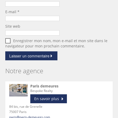
E-mail
*
Site web
Enregistrer mon nom, mon e-mail et mon site dans le
navigateur pour mon prochain commentaire.
Notre agence
Paris demeures
Bespoke Realty
En savoir plus
84 bis, rue de Grenelle
75007 Paris
paris@paris-demeures.com