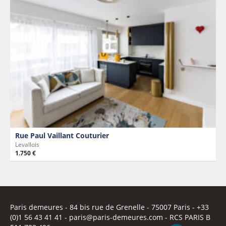
Rue Paul Vaillant Couturier
Levallois
1.750 €
Paris demeures
- 84 bis rue de Grenelle -
75007 Paris
- +33
(0)1 56 43 41 41 -
paris@paris-demeures.com
- RCS PARIS B