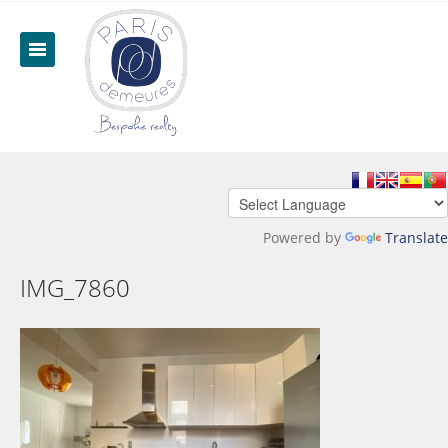
Powered by
Translate
IMG_7860