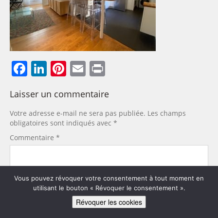
Facebook
LinkedIn
Pinterest
Email
Print
Laisser un commentaire
Votre adresse e-mail ne sera pas publiée.
Les champs
obligatoires sont indiqués avec
*
Commentaire
*
Vous pouvez révoquer votre consentement à tout moment en
utilisant le bouton « Révoquer le consentement ».
Révoquer les cookies
Nom
*