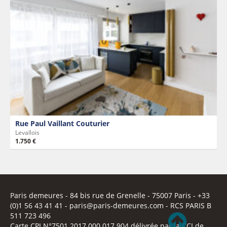
Rue Paul Vaillant Couturier
Levallois
1.750 €
Paris demeures
- 84 bis rue de Grenelle -
75007 Paris
- +33
(0)1 56 43 41 41 -
paris@paris-demeures.com
- RCS PARIS B
511 723 496
Carte CPI N°7501 2017 000 017 904 délivrée par la CCI de