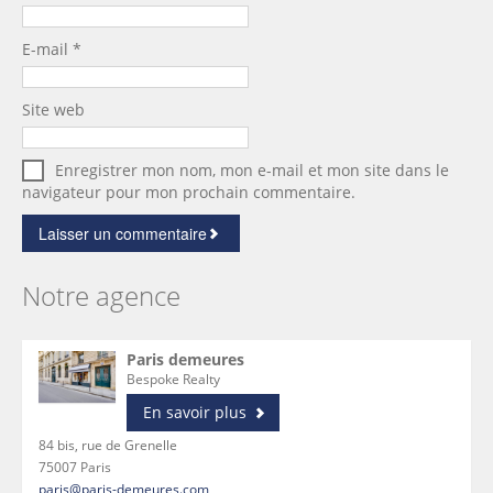
E-mail
*
Site web
Enregistrer mon nom, mon e-mail et mon site dans le
navigateur pour mon prochain commentaire.
Notre agence
Paris demeures
Bespoke Realty
En savoir plus
84 bis, rue de Grenelle
75007 Paris
paris@paris-demeures.com