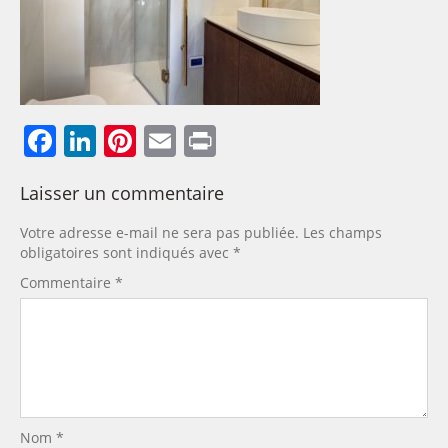
Facebook
LinkedIn
Pinterest
Email
Print
Laisser un commentaire
Votre adresse e-mail ne sera pas publiée.
Les champs
obligatoires sont indiqués avec
*
Commentaire
*
Nom
*