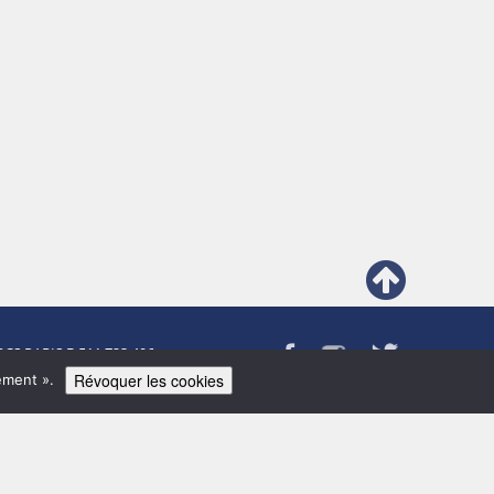
RCS PARIS B 511 723 496
Révoquer les cookies
ement ».