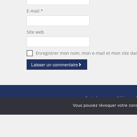
E-mail
*
Site web
Enregistrer mon nom, mon e-mail et mon site da
Paris demeures
- 84 bis rue 
Vous pouvez révoquer votre cons