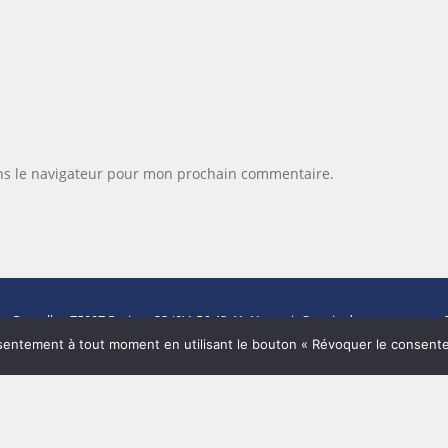
ns le navigateur pour mon prochain commentaire.
de Grenelle -
75007 Paris
- +33 (0)1 56 43 41 41 -
paris@paris-demeures.com
- 
Carte CPI N°7501 2017 000 017 904 délivrée par la CCI de Paris.
entement à tout moment en utilisant le bouton « Révoquer le consent