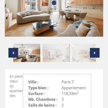
En plein
cœur
Ville :
Paris 7
du
Type bien :
Appartement
quartier
2
Surface :
118,33m
des
Nb. Chambres :
3
Salle de bains :
2