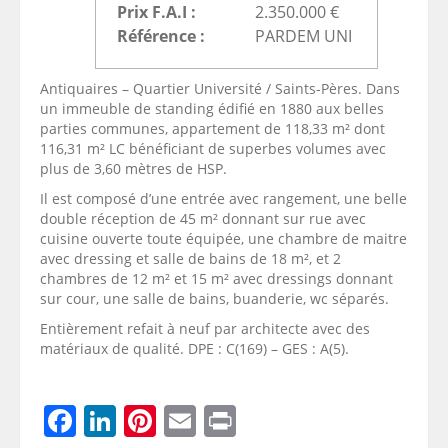
Prix F.A.I :
2.350.000 €
Référence :
PARDEM UNI
Antiquaires – Quartier Université / Saints-Pères. Dans
un immeuble de standing édifié en 1880 aux belles
parties communes, appartement de 118,33 m² dont
116,31 m² LC bénéficiant de superbes volumes avec
plus de 3,60 mètres de HSP.
Il est composé d’une entrée avec rangement, une belle
double réception de 45 m² donnant sur rue avec
cuisine ouverte toute équipée, une chambre de maitre
avec dressing et salle de bains de 18 m², et 2
chambres de 12 m² et 15 m² avec dressings donnant
sur cour, une salle de bains, buanderie, wc séparés.
Entièrement refait à neuf par architecte avec des
matériaux de qualité.
DPE :
C(169)
– GES :
A(5).
Facebook
LinkedIn
Pinterest
Email
Print