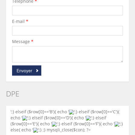
Téléphone
*
E-mail
*
Message
*
Envoyer
DPE
';} elseif ($row[0]=='B'){ echo '
';} elseif ($row[0]=='C'){
echo '
';} elseif ($row[0]=='D'){ echo '
';} elseif
($row[0]=='E'){ echo '
';} elseif ($row[0]=='F'){ echo '
';}
else{ echo '
';} ;} mysqli_close($con); ?>