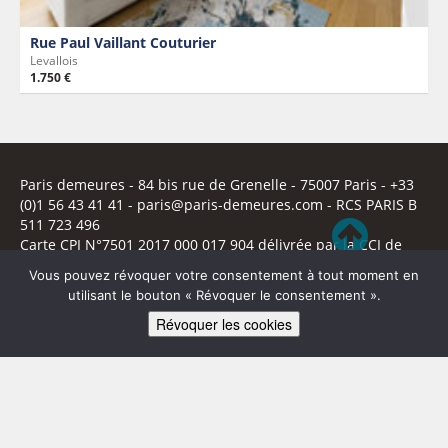
Rue Paul Vaillant Couturier
Levallois
1.750 €
Paris demeures
- 84 bis rue de Grenelle -
75007 Paris
- +33
(0)1 56 43 41 41 -
paris@paris-demeures.com
- RCS PARIS B
511 723 496
Carte CPI N°7501 2017 000 017 904 délivrée par la CCI de
Paris.
Vous pouvez révoquer votre consentement à tout moment en
utilisant le bouton « Révoquer le consentement ».
Révoquer les cookies