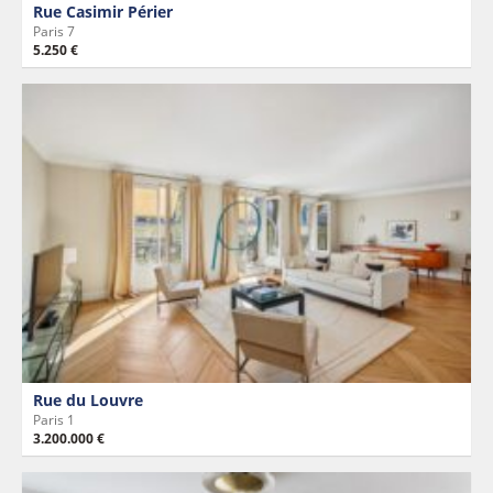
Rue Casimir Périer
Paris 7
5.250 €
Rue du Louvre
Paris 1
3.200.000 €