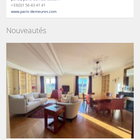
+33(0)1 56 43 41 41
www.paris-demeures.com
Nouveautés