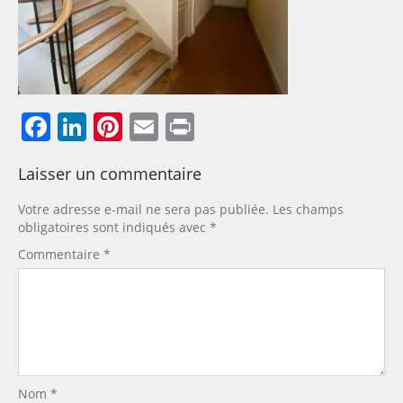
Facebook
LinkedIn
Pinterest
Email
Print
Laisser un commentaire
Votre adresse e-mail ne sera pas publiée.
Les champs
obligatoires sont indiqués avec
*
Commentaire
*
Nom
*