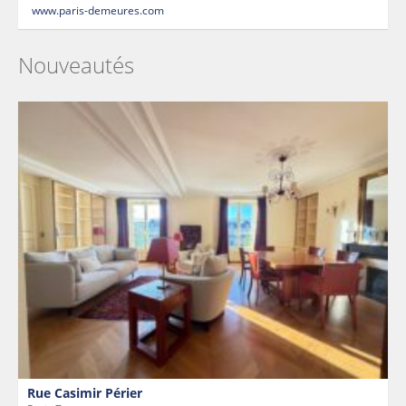
www.paris-demeures.com
Nouveautés
Rue Casimir Périer