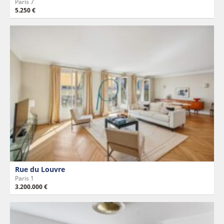
Paris 7
5.250 €
Rue du Louvre
Paris 1
3.200.000 €