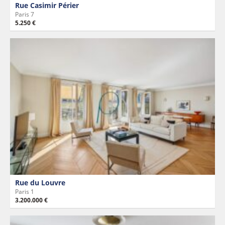
Rue Casimir Périer
Paris 7
5.250 €
Rue du Louvre
Paris 1
3.200.000 €