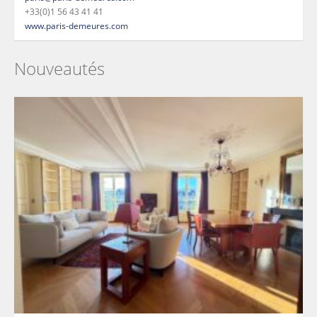
+33(0)1 56 43 41 41
www.paris-demeures.com
Nouveautés