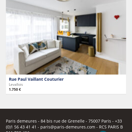
Rue Paul Vaillant Couturier
Levallois
1.750 €
Paris demeures
- 84 bis rue de Grenelle -
75007 Paris
- +33
(0)1 56 43 41 41 -
paris@paris-demeures.com
- RCS PARIS B