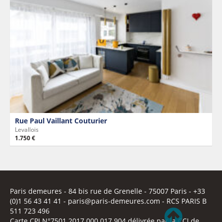
Rue Paul Vaillant Couturier
Levallois
1.750 €
Paris demeures
- 84 bis rue de Grenelle -
75007 Paris
- +33
(0)1 56 43 41 41 -
paris@paris-demeures.com
- RCS PARIS B
511 723 496
Carte CPI N°7501 2017 000 017 904 délivrée par la CCI de