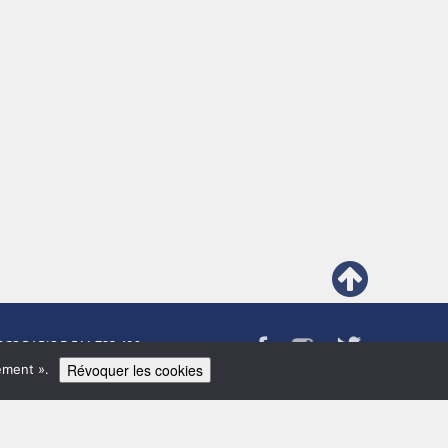
RCS PARIS B 511 723 496
Révoquer les cookies
ement ».