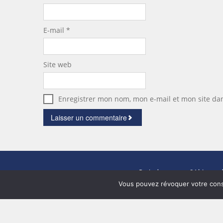
E-mail
*
Site web
Enregistrer mon nom, mon e-mail et mon site da
Paris demeures
- 84 bis rue 
Vous pouvez révoquer votre cons