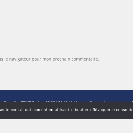
ns le navigateur pour mon prochain commentaire.
de Grenelle -
75007 Paris
- +33 (0)1 56 43 41 41 -
paris@paris-demeures.com
- 
Carte CPI N°7501 2017 000 017 904 délivrée par la CCI de Paris.
entement à tout moment en utilisant le bouton « Révoquer le consent