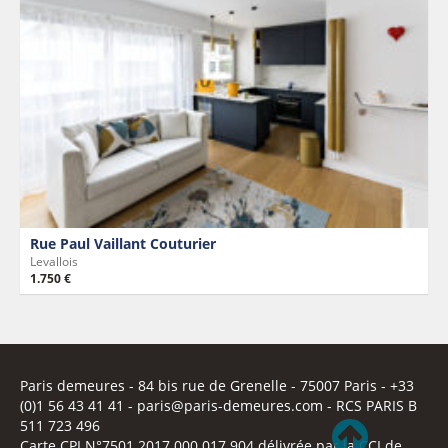
Rue Paul Vaillant Couturier
Levallois
1.750 €
Paris demeures
- 84 bis rue de Grenelle -
75007 Paris
- +33
(0)1 56 43 41 41 -
paris@paris-demeures.com
- RCS PARIS B
511 723 496
Carte CPI N°7501 2017 000 017 904 délivrée par la CCI de