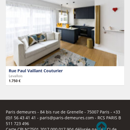
Rue Paul Vaillant Couturier
Levallois
1.750 €
Paris demeures
- 84 bis rue de Grenelle -
75007 Paris
- +33
(0)1 56 43 41 41 -
paris@paris-demeures.com
- RCS PARIS B
511 723 496
Carte CPI N°7501 2017 000 017 904 délivrée par la CCI de