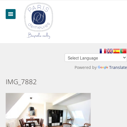
Powered by
Translate
IMG_7882