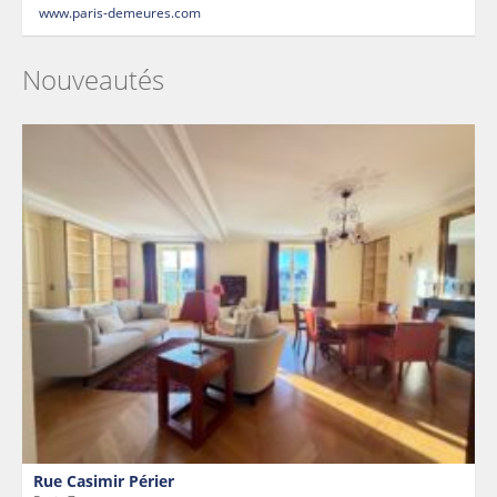
www.paris-demeures.com
Nouveautés
Rue Casimir Périer