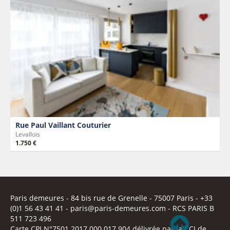
Rue Paul Vaillant Couturier
Levallois
1.750 €
Paris demeures
- 84 bis rue de Grenelle -
75007 Paris
- +33
(0)1 56 43 41 41 -
paris@paris-demeures.com
- RCS PARIS B
511 723 496
Carte CPI N°7501 2017 000 017 904 délivrée par la CCI de