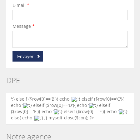
E-mail
*
Message
*
Envoyer
DPE
';} elseif ($row[0]=='B'){ echo '
';} elseif ($row[0]=='C'){
echo '
';} elseif ($row[0]=='D'){ echo '
';} elseif
($row[0]=='E'){ echo '
';} elseif ($row[0]=='F'){ echo '
';}
else{ echo '
';} ;} mysqli_close($con); ?>
Notre agence