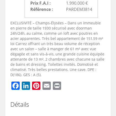
Prix F.A.I :
1.990.000 €
Référence :
PARDEM3814
EXCLUSIVITÉ – Champs-Élysées – Dans un immeuble
en pierre de taille 1930 sécurisé avec doorman
24h/24h, au calme, comme un loft avec poutres en
acier apparentes. Très bel appartement de 151,59 m²
loi Carrez offrant un très beau volume de réception
avec un salon – salle à manger de 61 m² avec vue
dégagée et sans vis-à-vis, une grande cuisine équipée
attenante de 13 m², 2 chambres avec chacune sa salle
de bains et dressing. Toilettes invités. Domotisé et
climatisé. Très belles prestations. Une cave. DPE :
D(186). GES : A (5).
Facebook
LinkedIn
Pinterest
Email
Print
Détails