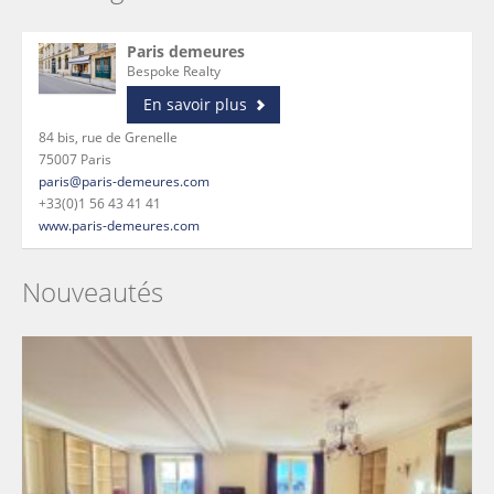
Paris demeures
Bespoke Realty
En savoir plus
84 bis, rue de Grenelle
75007 Paris
paris@paris-demeures.com
+33(0)1 56 43 41 41
www.paris-demeures.com
Nouveautés