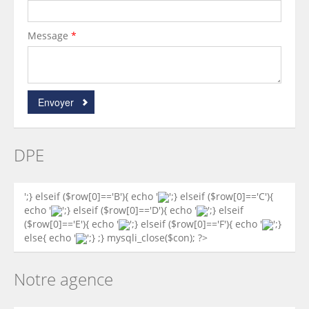
Message
*
Envoyer
DPE
';} elseif ($row[0]=='B'){ echo '
';} elseif ($row[0]=='C'){
echo '
';} elseif ($row[0]=='D'){ echo '
';} elseif
($row[0]=='E'){ echo '
';} elseif ($row[0]=='F'){ echo '
';}
else{ echo '
';} ;} mysqli_close($con); ?>
Notre agence