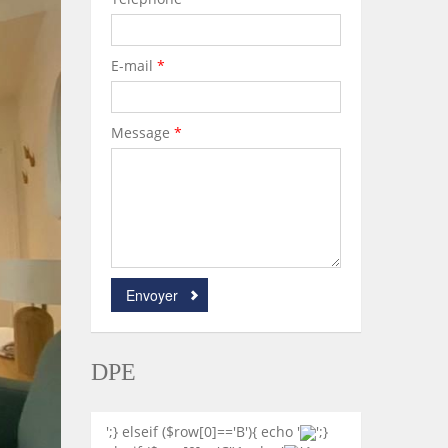
E-mail
*
Message
*
Envoyer
DPE
';} elseif ($row[0]=='B'){ echo '
';}