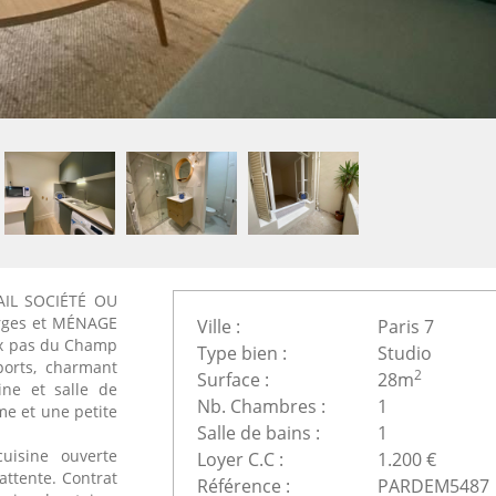
AIL SOCIÉTÉ OU
rges et MÉNAGE
Ville :
Paris 7
x pas du Champ
Type bien :
Studio
orts, charmant
2
Surface :
28m
ine et salle de
Nb. Chambres :
1
me et une petite
Salle de bains :
1
uisine ouverte
Loyer C.C :
1.200 €
ttente. Contrat
Référence :
PARDEM5487