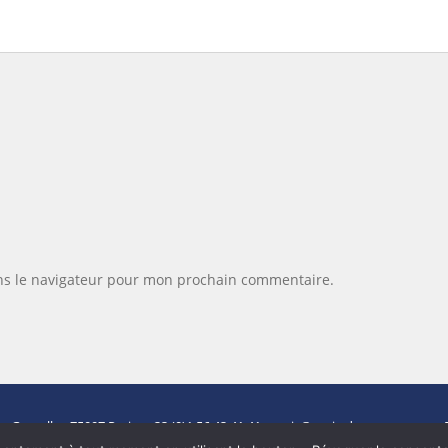
ns le navigateur pour mon prochain commentaire.
de Grenelle -
75007 Paris
- +33 (0)1 56 43 41 41 -
paris@paris-demeures.com
- 
Carte CPI N°7501 2017 000 017 904 délivrée par la CCI de Paris.