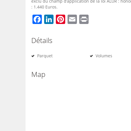
exclu du champ d’application de la loi ALUR : honor
: 1.440 Euros.
Facebook
LinkedIn
Pinterest
Email
Print
Détails
Parquet
Volumes
Map