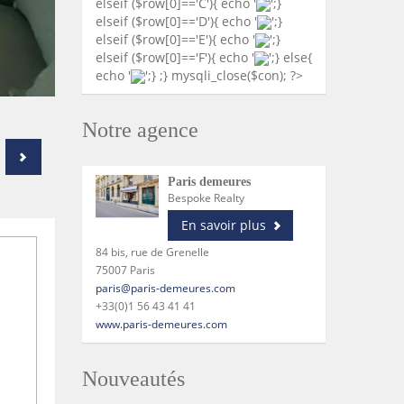
elseif ($row[0]=='C'){ echo '
';}
elseif ($row[0]=='D'){ echo '
';}
elseif ($row[0]=='E'){ echo '
';}
elseif ($row[0]=='F'){ echo '
';} else{
echo '
';} ;} mysqli_close($con); ?>
Notre agence
Paris demeures
Bespoke Realty
En savoir plus
84 bis, rue de Grenelle
75007 Paris
paris@paris-demeures.com
+33(0)1 56 43 41 41
www.paris-demeures.com
Nouveautés