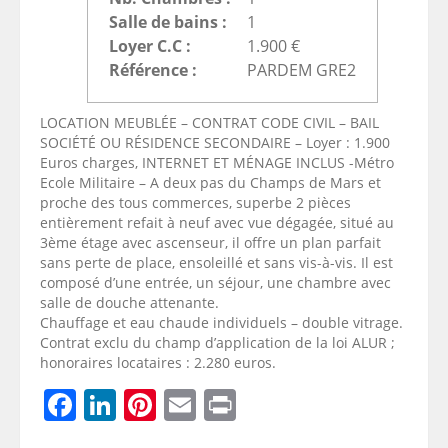
Salle de bains :
1
Loyer C.C :
1.900 €
Référence :
PARDEM GRE2
LOCATION MEUBLÉE – CONTRAT CODE CIVIL – BAIL
SOCIÉTÉ OU RÉSIDENCE SECONDAIRE – Loyer : 1.900
Euros charges, INTERNET ET MÉNAGE INCLUS -Métro
Ecole Militaire – A deux pas du Champs de Mars et
proche des tous commerces, superbe 2 pièces
entièrement refait à neuf avec vue dégagée, situé au
3ème étage avec ascenseur, il offre un plan parfait
sans perte de place, ensoleillé et sans vis-à-vis. Il est
composé d’une entrée, un séjour, une chambre avec
salle de douche attenante.
Chauffage et eau chaude individuels – double vitrage.
Contrat exclu du champ d’application de la loi ALUR ;
honoraires locataires : 2.280 euros.
Facebook
LinkedIn
Pinterest
Email
Print