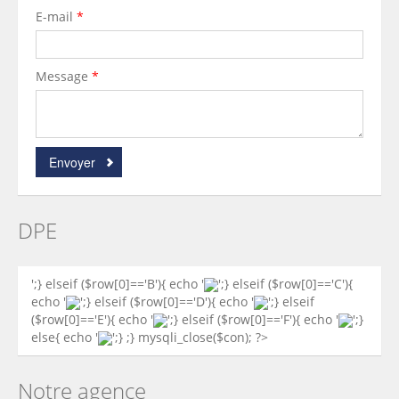
E-mail
*
Message
*
Envoyer
DPE
';} elseif ($row[0]=='B'){ echo '
';} elseif ($row[0]=='C'){
echo '
';} elseif ($row[0]=='D'){ echo '
';} elseif
($row[0]=='E'){ echo '
';} elseif ($row[0]=='F'){ echo '
';}
else{ echo '
';} ;} mysqli_close($con); ?>
Notre agence