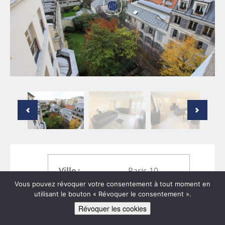
Ville :
Paris 10
Type bien :
Appartement
Vous pouvez révoquer votre consentement à tout moment en
2
Surface :
59,70m
utilisant le bouton « Révoquer le consentement ».
Nb. Chambres :
2
Révoquer les cookies
Salle de bains :
1