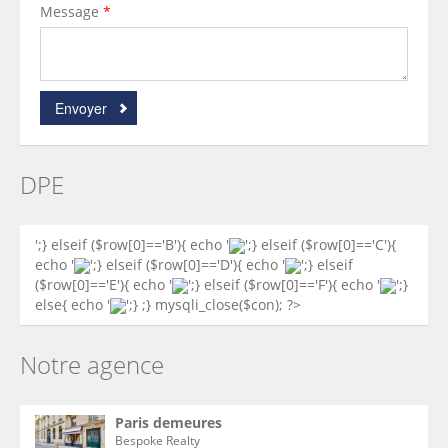
Message
*
Envoyer
DPE
';} elseif ($row[0]=='B'){ echo '
';} elseif ($row[0]=='C'){
echo '
';} elseif ($row[0]=='D'){ echo '
';} elseif
($row[0]=='E'){ echo '
';} elseif ($row[0]=='F'){ echo '
';}
else{ echo '
';} ;} mysqli_close($con); ?>
Notre agence
Paris demeures
Bespoke Realty