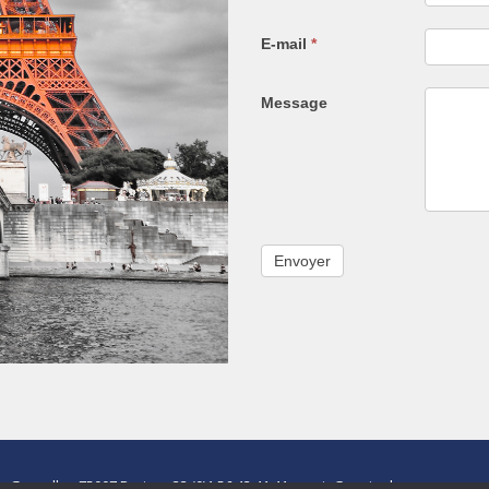
E-mail
*
Message
de Grenelle -
75007 Paris
- +33 (0)1 56 43 41 41 -
paris@paris-demeures.com